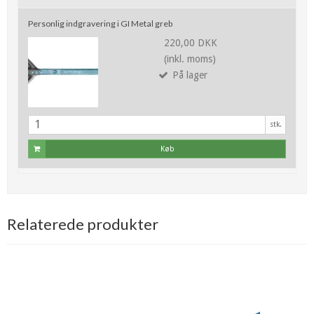
Personlig indgravering i GI Metal greb
220,00 DKK
(inkl. moms)
På lager
stk.
Køb
Relaterede produkter