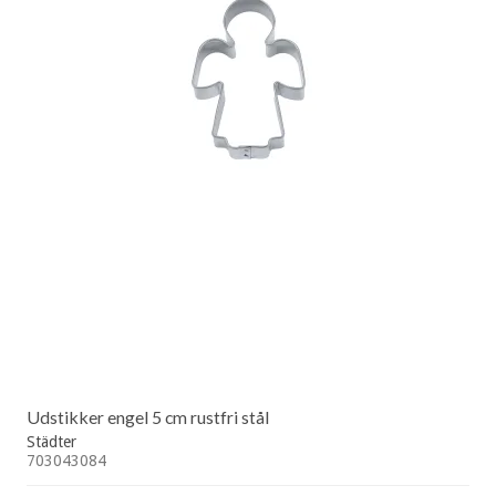
Udstikker engel 5 cm rustfri stål
Städter
703043084