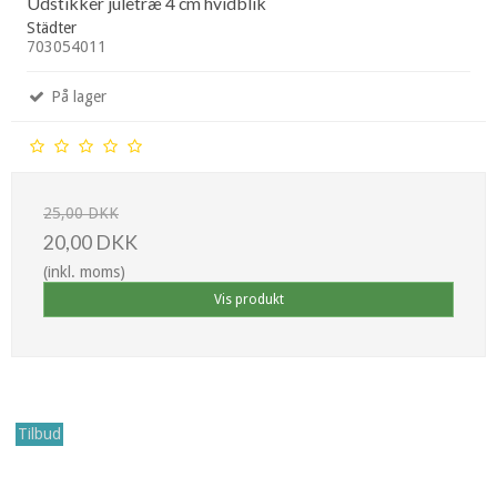
Udstikker juletræ 4 cm hvidblik
Städter
703054011
På lager
25,00 DKK
20,00 DKK
(inkl. moms)
Vis produkt
Tilbud