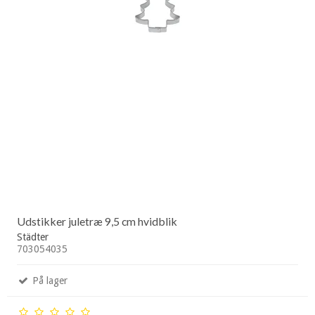
Udstikker juletræ 9,5 cm hvidblik
Städter
703054035
På lager