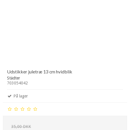
Udstikker juletræ 13 cm hvidblik
Städter
703054042
På lager
35,00 DKK