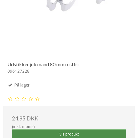
Udstikker julemand 80 mm rustfri
096127228
På lager
24,95 DKK
(inkl. moms)
Vis produkt