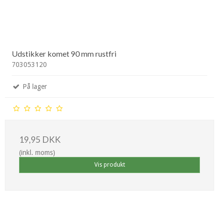
Udstikker komet 90 mm rustfri
703053120
På lager
19,95 DKK
(inkl. moms)
Vis produkt