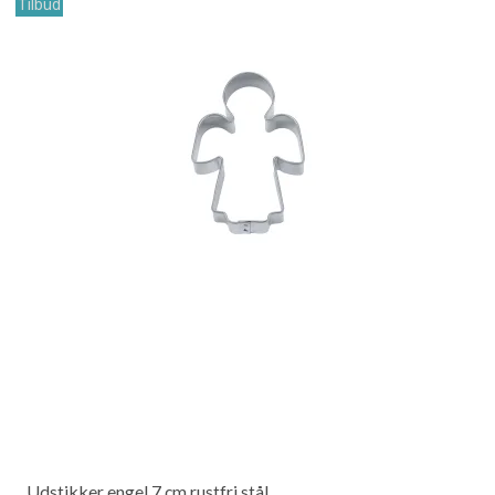
Tilbud
Udstikker engel 7 cm rustfri stål