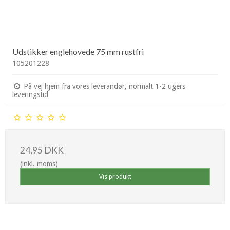
Udstikker englehovede 75 mm rustfri
105201228
På vej hjem fra vores leverandør, normalt 1-2 ugers
leveringstid
24,95 DKK
(inkl. moms)
Vis produkt