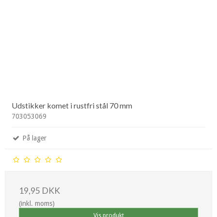
Udstikker komet i rustfri stål 70 mm
703053069
På lager
19,95 DKK
(inkl. moms)
Vis produkt