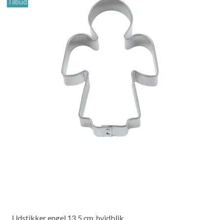
Tilbud
Udstikker engel 13,5 cm, hvidblik