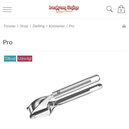
0
Forside
/
Shop
/
Zwilling
/
Knivserier
/
Pro
Pro
Tilbud
Udsolgt