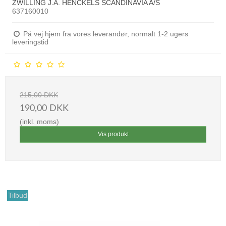
ZWILLING J.A. HENCKELS SCANDINAVIA A/S
637160010
På vej hjem fra vores leverandør, normalt 1-2 ugers
leveringstid
215,00 DKK
190,00 DKK
(inkl. moms)
Vis produkt
Tilbud