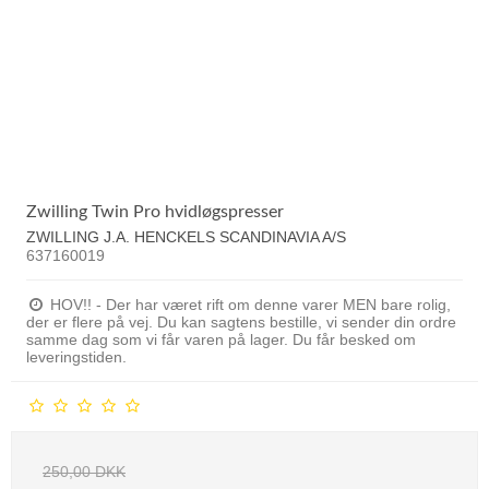
Zwilling Twin Pro hvidløgspresser
ZWILLING J.A. HENCKELS SCANDINAVIA A/S
637160019
HOV!! - Der har været rift om denne varer MEN bare rolig,
der er flere på vej. Du kan sagtens bestille, vi sender din ordre
samme dag som vi får varen på lager. Du får besked om
leveringstiden.
250,00 DKK